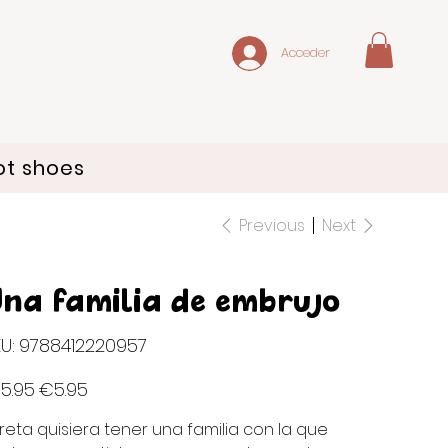
Acceder
ot shoes
Previous
Next
na familia de embrujo
SKU
U:
9788412220957
9788412220957
inal
Sale
5.95
€5.95
e
price
reta quisiera tener una familia con la que