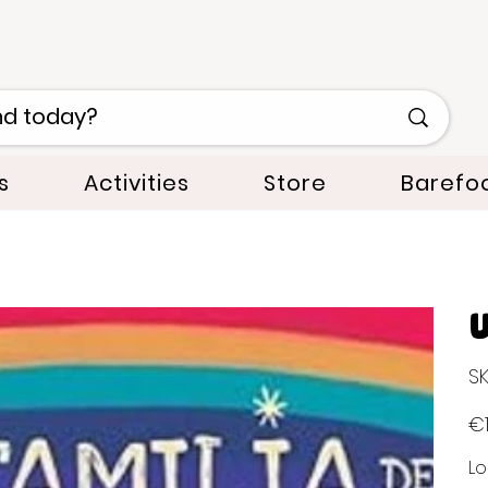
s
Activities
Store
Barefo
U
SK
Orig
€1
pric
Lo