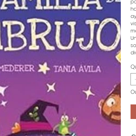
po
ha
ay
vi
má
Un
so
di
Q
Ou