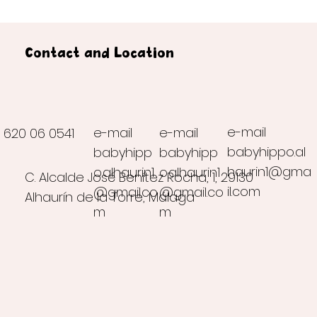
Contact and Location
e-mail
e-mail
e-mail
620 06 0541
babyhippo.al
babyhipp
babyhipp
haurin1@gma
o.alhaurin1
o.alhaurin1
C. Alcalde José Benítez Rocha, 1, 29130
il.com
@gmail.co
@gmail.co
Alhaurín de la Torre, Málaga
m
m