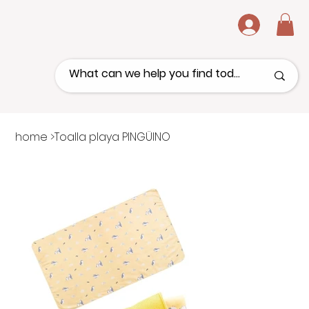
.
home
>
Toalla playa PINGÜINO