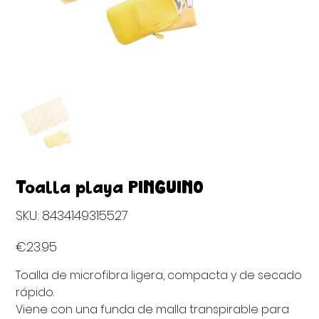
Toalla playa PINGÜINO
SKU
SKU:
8434149315527
8434149315527
Price
€23.95
Toalla de microfibra ligera, compacta y de secado
rápido.
Viene con una funda de malla transpirable para