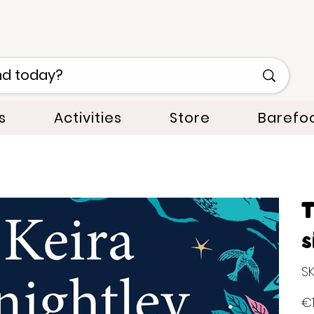
s
Activities
Store
Barefo
T
s
SK
Pric
€1