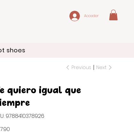
Acceder
ot shoes
Previous
Next
e quiero igual que
iempre
SKU
U:
9788410378926
9788410378926
e
7.90