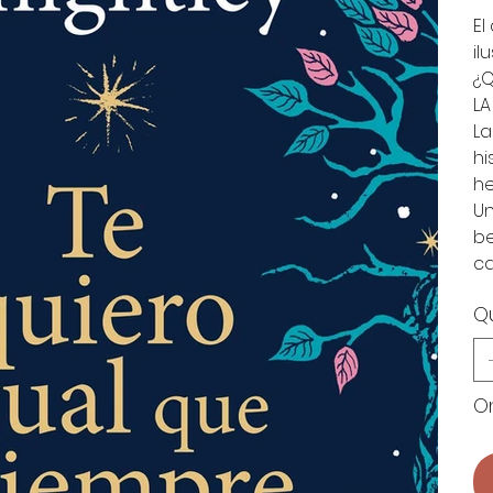
El
il
¿Q
LA
La
hi
h
Un
be
ca
Q
On