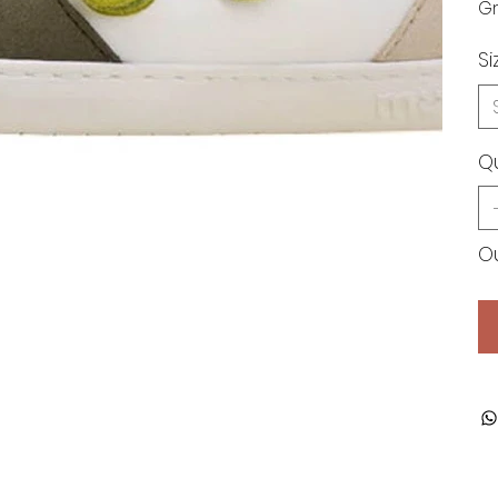
Gr
Si
Q
Ou