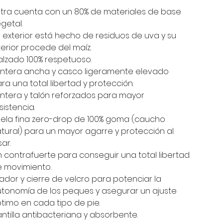
tra cuenta con un 80% de materiales de base
getal.
 exterior está hecho de residuos de uva y su
terior procede del maíz.
lzado 100% respetuoso.
ntera ancha y casco ligeramente elevado
ra una total libertad y protección.
ntera y talón reforzados para mayor
sistencia.
ela fina zero-drop de 100% goma (caucho
tural) para un mayor agarre y protección al
sar.
n contrafuerte para conseguir una total libertad
 movimiento.
rador y cierre de velcro para potenciar la
tonomía de los peques y asegurar un ajuste
timo en cada tipo de pie.
antilla antibacteriana y absorbente.