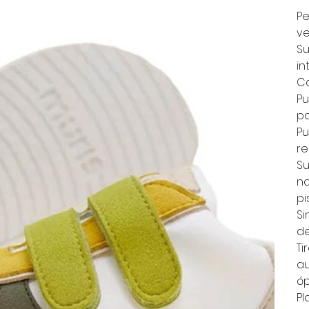
Pe
ve
Su
in
Ca
Pu
pa
Pu
re
Su
na
pi
Si
de
Ti
au
óp
Pl