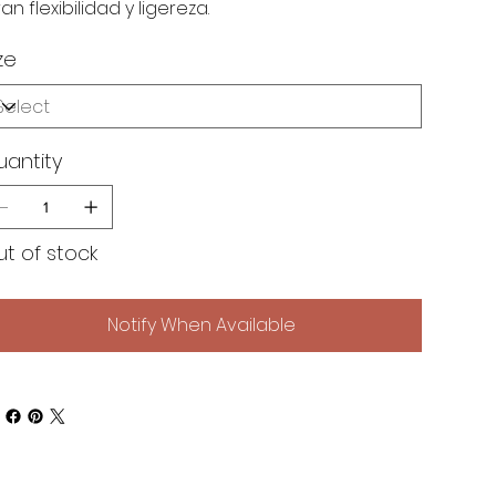
an flexibilidad y ligereza.
ze
uantity
t of stock
Notify When Available