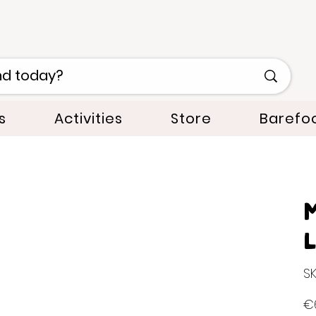
s
Activities
Store
Barefo
M
SK
Orig
€
pric