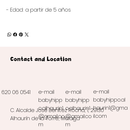
- Edad: a partir de 5 años
Contact and Location
e-mail
e-mail
e-mail
620 06 0541
babyhippo.al
babyhipp
babyhipp
haurin1@gma
o.alhaurin1
o.alhaurin1
C. Alcalde José Benítez Rocha, 1, 29130
il.com
@gmail.co
@gmail.co
Alhaurín de la Torre, Málaga
m
m