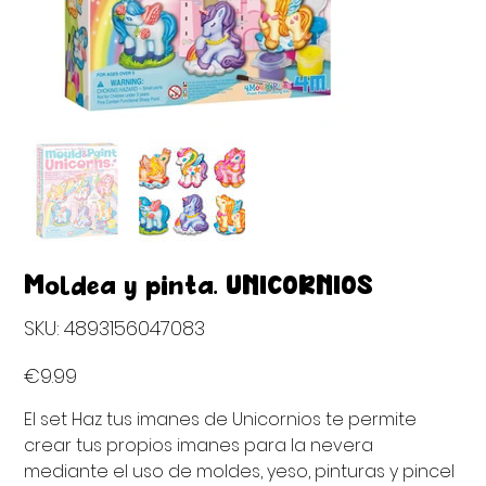
Moldea y pinta. UNICORNIOS
SKU
SKU:
4893156047083
4893156047083
Price
€9.99
El set Haz tus imanes de Unicornios te permite
crear tus propios imanes para la nevera
mediante el uso de moldes, yeso, pinturas y pincel