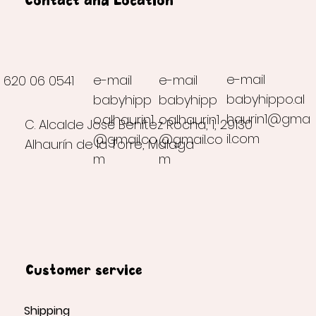
Contact and Location
e-mail
e-mail
e-mail
620 06 0541
babyhippo.al
babyhipp
babyhipp
haurin1@gma
o.alhaurin1
o.alhaurin1
C. Alcalde José Benítez Rocha, 1, 29130
il.com
@gmail.co
@gmail.co
Alhaurín de la Torre, Málaga
m
m
Customer service
Shipping