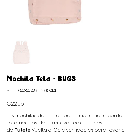
Mochila Tela - BUGS
SKU
SKU:
8434149029844
8434149029844
Price
€22.95
Las mochilas de tela de pequeño tamaño con los
estampados de las nuevas colecciones
de
Tutete
Vuelta al Cole son ideales para llevar a