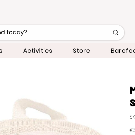
s
Activities
Store
Barefo
M
SK
Pric
€