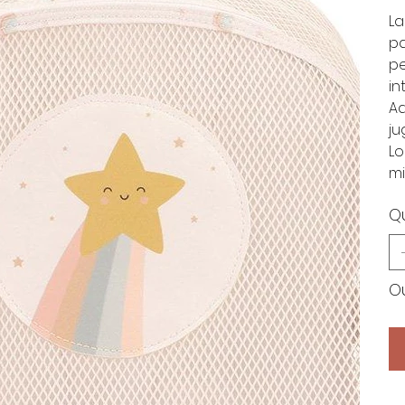
La
pa
pe
in
Ad
ju
Lo
mi
Q
Ou