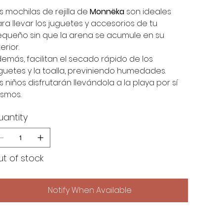
s mochilas de rejilla de
Monnëka
son ideales
ra llevar los juguetes y accesorios de tu
queño sin que la arena se acumule en su
terior.
emás, facilitan el secado rápido de los
guetes y la toalla, previniendo humedades.
s niños disfrutarán llevándola a la playa por sí
smos.
uantity
t of stock
Notify When Available