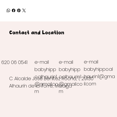
Contact and Location
e-mail
e-mail
e-mail
620 06 0541
babyhippo.al
babyhipp
babyhipp
haurin1@gma
o.alhaurin1
o.alhaurin1
C. Alcalde José Benítez Rocha, 1, 29130
il.com
@gmail.co
@gmail.co
Alhaurín de la Torre, Málaga
m
m