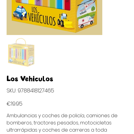
Los Vehiculos
SKU
SKU:
9788418127465
9788418127465
Price
€19.95
Ambulancias y coches de policía, camiones de
bomberos, tractores pesados, motocicletas
ultrarrápidas y coches de carreras a toda