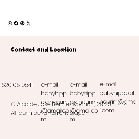
Contact and Location
e-mail
e-mail
e-mail
620 06 0541
babyhippo.al
babyhipp
babyhipp
haurin1@gma
o.alhaurin1
o.alhaurin1
C. Alcalde José Benítez Rocha, 1, 29130
il.com
@gmail.co
@gmail.co
Alhaurín de la Torre, Málaga
m
m