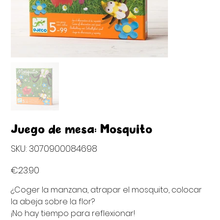
Juego de mesa: Mosquito
SKU
SKU:
3070900084698
3070900084698
Price
€23.90
¿Coger la manzana, atrapar el mosquito, colocar
la abeja sobre la flor?
¡No hay tiempo para reflexionar!