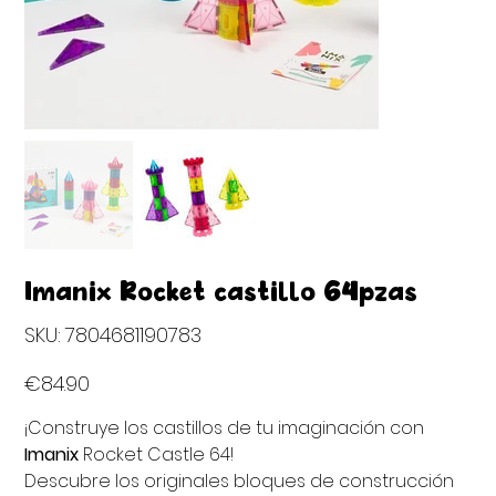
Imanix Rocket castillo 64pzas
SKU
SKU:
7804681190783
7804681190783
Price
€84.90
¡Construye los castillos de tu imaginación con
Imanix
Rocket Castle 64!
Descubre los originales bloques de construcción