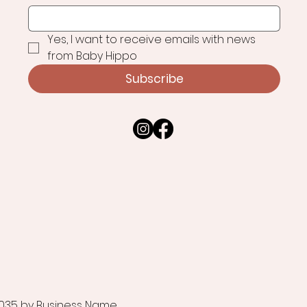
Yes, I want to receive emails with news 
from Baby Hippo
Subscribe
035 by Business Name