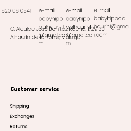
e-mail
e-mail
e-mail
620 06 0541
babyhippo.al
babyhipp
babyhipp
haurin1@gma
o.alhaurin1
o.alhaurin1
C. Alcalde José Benítez Rocha, 1, 29130
il.com
@gmail.co
@gmail.co
Alhaurín de la Torre, Málaga
m
m
Customer service
Shipping
Exchanges
Returns