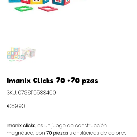
Imanix Clicks 70 +70 pzas
SKU
SKU:
0788115533460
0788115533460
Price
€89.90
Imanix clicks
, es un juego de construcción
magnético
,
con
70 piezas
translúcidas de colores