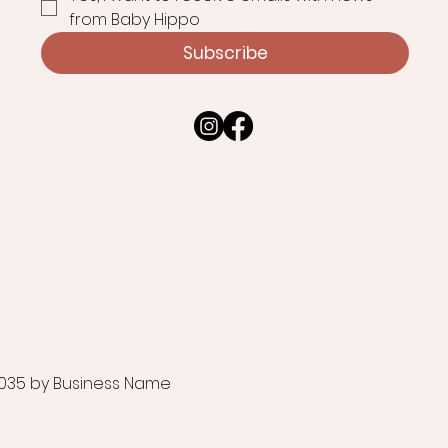
from Baby Hippo
Subscribe
035 by Business Name