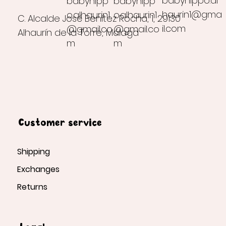
babyhippo.al
babyhipp
babyhipp
haurin1@gma
o.alhaurin1
o.alhaurin1
C. Alcalde José Benítez Rocha, 1, 29130
il.com
@gmail.co
@gmail.co
Alhaurín de la Torre, Málaga
m
m
Customer service
Shipping
Exchanges
Returns