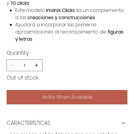
y
70 clicks
.
Este modelo
Imanix Clicks
es un complemento
a las
creaciones y construcciones
.
Ayudará a incorporar las primeras
aproximaciones al reconocimiento de
figuras
y letras
.
Quantity
Out of stock
Notify When Available
CARACTERÍSTICAS