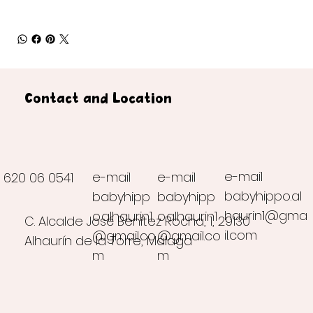
Contact and Location
e-mail
e-mail
e-mail
620 06 0541
babyhippo.al
babyhipp
babyhipp
haurin1@gma
o.alhaurin1
o.alhaurin1
C. Alcalde José Benítez Rocha, 1, 29130
il.com
@gmail.co
@gmail.co
Alhaurín de la Torre, Málaga
m
m