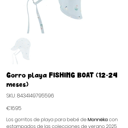
Gorro playa FISHING BOAT (12-24
meses)
SKU
SKU:
8434149795596
8434149795596
Price
€16.95
Los gorritos de playa para bebé de
Monnëka
con
estampados de las colecciones de verano 2025