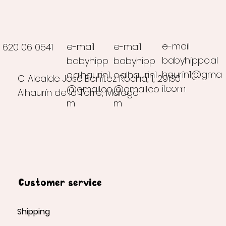
e-mail
e-mail
e-mail
620 06 0541
babyhippo.al
babyhipp
babyhipp
haurin1@gma
o.alhaurin1
o.alhaurin1
C. Alcalde José Benítez Rocha, 1, 29130
il.com
@gmail.co
@gmail.co
Alhaurín de la Torre, Málaga
m
m
Customer service
Shipping