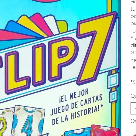
Pí
tu
po
pi
ro
Y 
di
Gá
má
ll
*S
Q
On