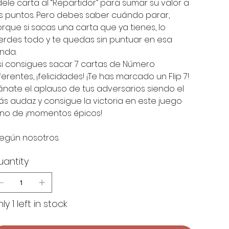
dele carta al “Repartidor” para sumar su valor a
s puntos. Pero debes saber cuándo parar,
rque si sacas una carta que ya tienes, lo
erdes todo y te quedas sin puntuar en esa
nda.
si consigues sacar 7 cartas de Número
ferentes, ¡felicidades! ¡Te has marcado un Flip 7!
nate el aplauso de tus adversarios siendo el
s audaz y consigue la victoria en este juego
eno de ¡momentos épicos!
egún nosotros.
uantity
ly 1 left in stock