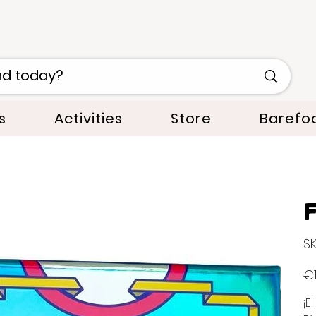
s
Activities
Store
Barefo
F
SK
Pric
€1
¡E