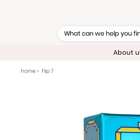
About u
home
>
Flip 7