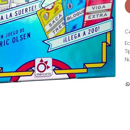
C
E
T
N