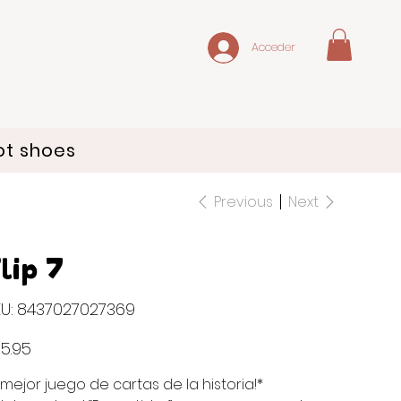
Acceder
ot shoes
Previous
Next
lip 7
SKU
U:
8437027027369
8437027027369
e
5.95
l mejor juego de cartas de la historia!*