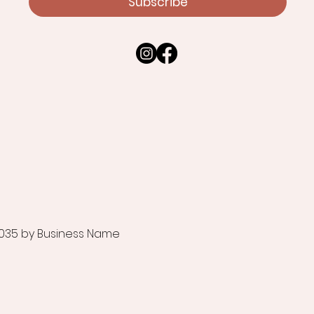
Subscribe
035 by Business Name