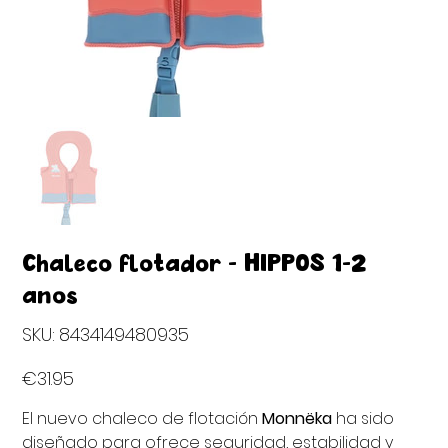
Chaleco flotador - HIPPOS 1-2
años
SKU
SKU:
8434149480935
8434149480935
Price
€31.95
El nuevo chaleco de flotación
Monnëka
ha sido
diseñado para ofrece seguridad, estabilidad y