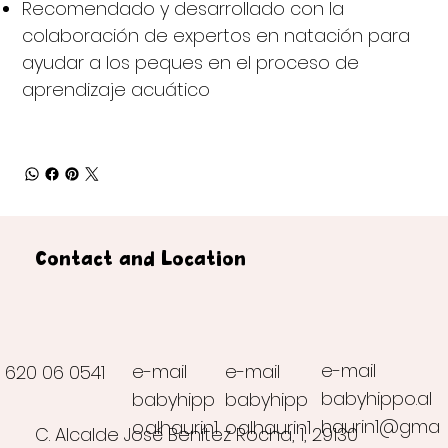
Recomendado y desarrollado con la
colaboración de expertos en natación para
ayudar a los peques en el proceso de
aprendizaje acuático
Contact and Location
e-mail
e-mail
e-mail
620 06 0541
babyhippo.al
babyhipp
babyhipp
haurin1@gma
o.alhaurin1
o.alhaurin1
C. Alcalde José Benítez Rocha, 1, 29130