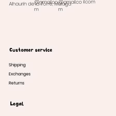
il.com
@gmail.co
@gmail.co
Alhaurín de la Torre, Málaga
m
m
Customer service
Shipping
Exchanges
Returns
Legal