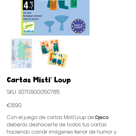
Cartas Misti' Loup
SKU
SKU:
3070900050785
3070900050785
Price
€8.90
Con el juego de cartas Misti'Loup de
Djeco
deberás deshacerte de todas tus cartas
haciendo coindir imágenes llenar de humor y