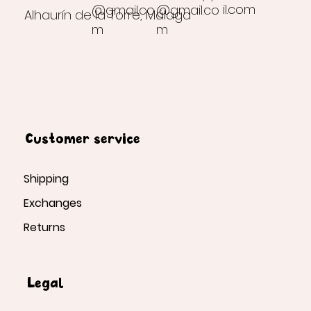
il.com
@gmail.co
@gmail.co
Alhaurín de la Torre, Málaga
m
m
Customer service
Shipping
Exchanges
Returns
Legal