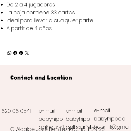
De 2 a 4 jugadores
La caja contiene 33 cartas
Ideal para llevar a cualquier parte
A partir de 4 años
Contact and Location
e-mail
e-mail
e-mail
620 06 0541
babyhippo.al
babyhipp
babyhipp
haurin1@gma
o.alhaurin1
o.alhaurin1
C. Alcalde José Benítez Rocha, 1, 29130