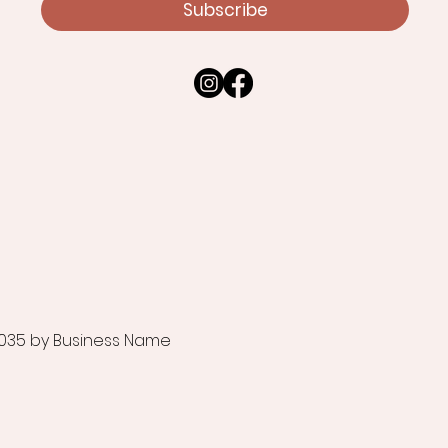
Subscribe
035 by Business Name