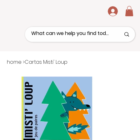
.
home
>
Cartas Misti' Loup