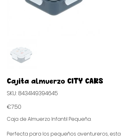
Cajita almuerzo CITY CARS
SKU
SKU:
8434149394645
8434149394645
Price
€7.50
Caja de Almuerzo Infantil Pequeña.
Perfecta para los pequeños aventureros, esta