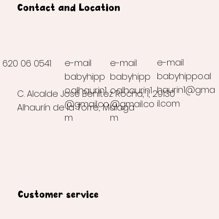
Contact and Location
e-mail
e-mail
e-mail
620 06 0541
babyhippo.al
babyhipp
babyhipp
haurin1@gma
o.alhaurin1
o.alhaurin1
C. Alcalde José Benítez Rocha, 1, 29130
il.com
@gmail.co
@gmail.co
Alhaurín de la Torre, Málaga
m
m
Customer service