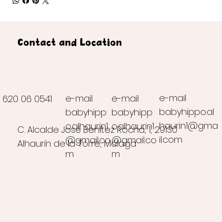
Contact and Location
e-mail
e-mail
e-mail
620 06 0541
babyhippo.al
babyhipp
babyhipp
haurin1@gma
o.alhaurin1
o.alhaurin1
C. Alcalde José Benítez Rocha, 1, 29130
il.com
@gmail.co
@gmail.co
Alhaurín de la Torre, Málaga
m
m