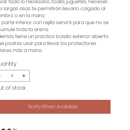
evar todo lo necesario, toalla, juguetes, neceser...
s largas asas te permitirán llevarlo colgado al
mbro o en la mano.
 parte inferior con rejilla servirá para que no se
umule toda la arena.
emás tiene un práctico bolsillo exterior abierto
e podrás usar para llevar los protectores
lares más a mano.
uantity
t of stock
Notify When Available