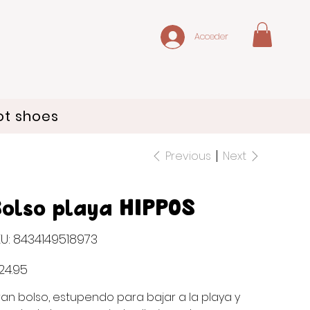
Acceder
ot shoes
Previous
Next
olso playa HIPPOS
SKU
U:
8434149518973
8434149518973
e
24.95
an bolso, estupendo para bajar a la playa y