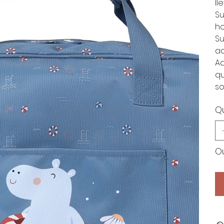
ll
Su
ho
Su
ac
Ad
qu
so
Q
Ou