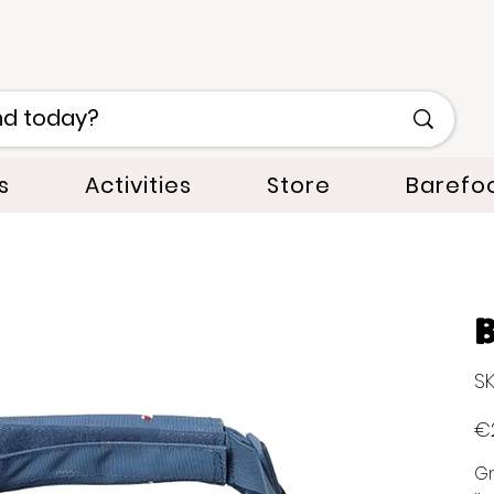
s
Activities
Store
Barefo
B
SK
Pric
€
Gr