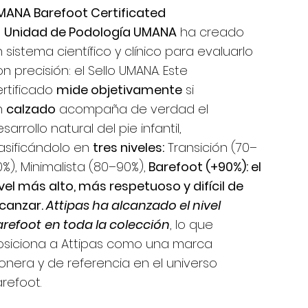
MANA Barefoot Certificated
a
Unidad de Podología UMANA
ha creado
 sistema científico y clínico para evaluarlo
n precisión: el Sello UMANA. Este
rtificado
mide objetivamente
si
n
calzado
acompaña de verdad el
sarrollo natural del pie infantil,
asificándolo en
tres niveles:
Transición (70–
%), Minimalista (80–90%),
Barefoot (+90%): el
vel más alto, más respetuoso y difícil de
lcanzar.
Attipas ha alcanzado el nivel
arefoot
en toda la colección
, lo que
osiciona a Attipas como una marca
onera y de referencia en el universo
refoot.