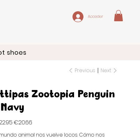
Acceder
ot shoes
Previous
Next
ttipas Zootopia Penguin
 Navy
inal
Sale
22.95
€20.66
e
price
 mundo animal nos vuelve locos. Cómo nos