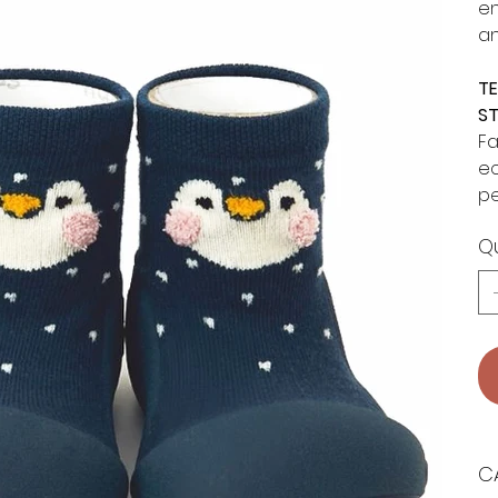
en
an
TE
S
Fa
ec
pe
Q
C