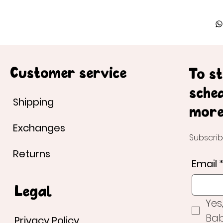
Customer service
To s
sche
Shipping
more
Exchanges
Subscrib
Returns
Email
Legal
Yes
Bab
Privacy Policy