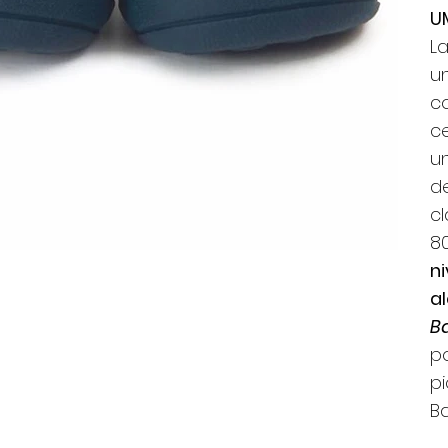
U
L
un
co
ce
u
de
cl
80
ni
a
B
p
pi
Ba