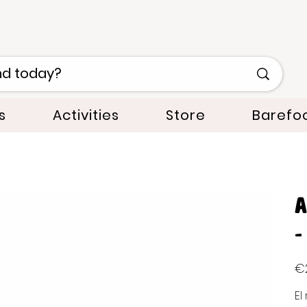
s
Activities
Store
Barefo
A
-
Orig
€
pric
El