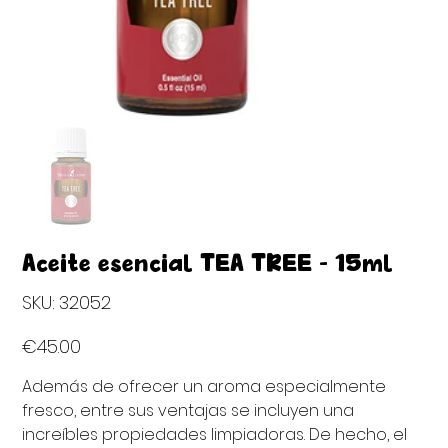
Aceite esencial TEA TREE - 15ml
SKU
SKU:
32052
32052
Price
€45.00
Además de ofrecer un aroma especialmente
fresco, entre sus ventajas se incluyen una
increíbles propiedades limpiadoras. De hecho, el