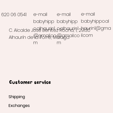
e-mail
e-mail
e-mail
620 06 0541
babyhippo.al
babyhipp
babyhipp
haurin1@gma
o.alhaurin1
o.alhaurin1
C. Alcalde José Benítez Rocha, 1, 29130
il.com
@gmail.co
@gmail.co
Alhaurín de la Torre, Málaga
m
m
Customer service
Shipping
Exchanges