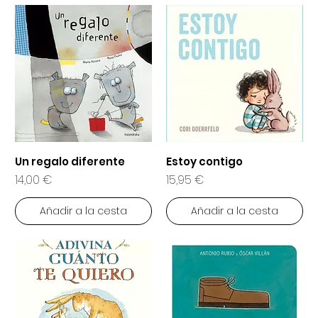
Un regalo diferente
Estoy contigo
Precio
Precio
14,00 €
15,95 €
Añadir a la cesta
Añadir a la cesta