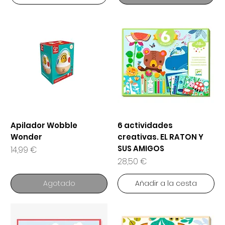
Apilador Wobble
6 actividades
Wonder
creativas. EL RATON Y
SUS AMIGOS
Precio
14,99 €
Precio
28,50 €
Agotado
Añadir a la cesta