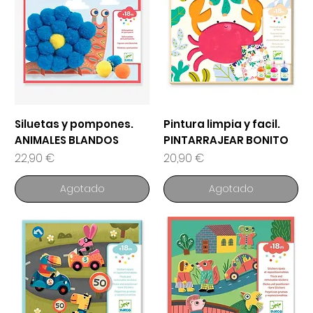
Siluetas y pompones.
Pintura limpia y facil.
ANIMALES BLANDOS
PINTARRAJEAR BONITO
Precio
Precio
22,90 €
20,90 €
Agotado
Agotado