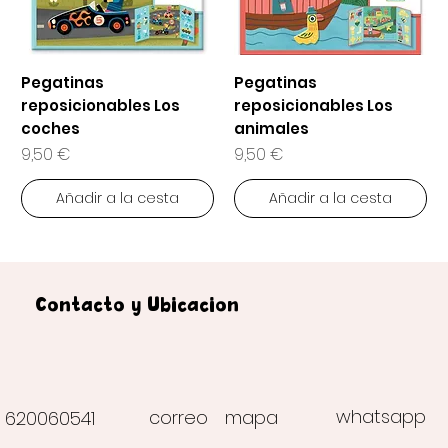
Pegatinas
Pegatinas
reposicionables Los
reposicionables Los
coches
animales
Precio
Precio
9,50 €
9,50 €
Añadir a la cesta
Añadir a la cesta
Contacto y Ubicación
whatsapp
correo
mapa
620060541