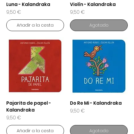
Luna - Kalandraka
Violín - Kalandraka
Precio
Precio
9,50 €
9,50 €
Añadir a la cesta
Agotado
Pajarita de papel -
Do Re Mi - Kalandraka
Kalandraka
Precio
9,50 €
Precio
9,50 €
Añadir a la cesta
Agotado