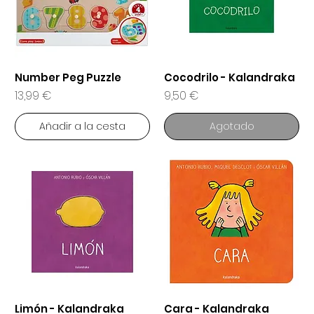
Number Peg Puzzle
Cocodrilo - Kalandraka
Precio
Precio
13,99 €
9,50 €
Añadir a la cesta
Agotado
Limón - Kalandraka
Cara - Kalandraka