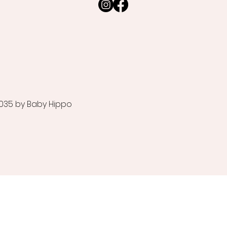
035 by Baby Hippo