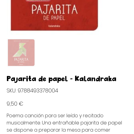
Pajarita de papel - Kalandraka
SKU
SKU:
9788493378004
9788493378004
Precio
9,50 €
Poema canción para ser leído y recitado
musicalmente. Una entrañable pajarita de papel
se dispone a preparar la mesa para comer