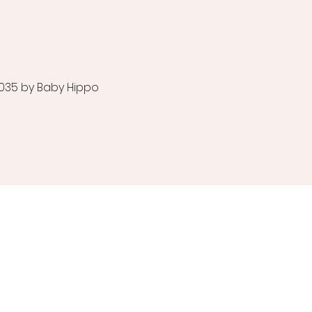
035 by Baby Hippo