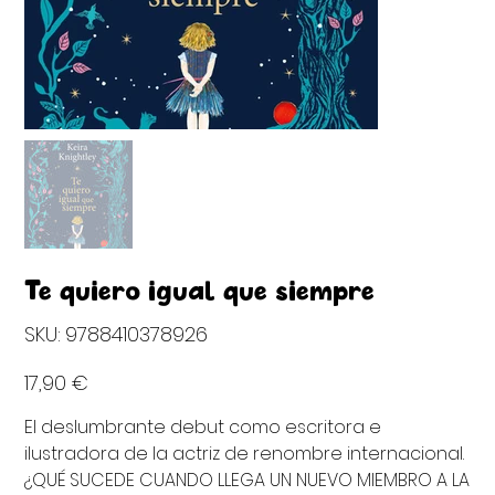
Te quiero igual que siempre
SKU
SKU:
9788410378926
9788410378926
Precio
17,90 €
El deslumbrante debut como escritora e
ilustradora de la actriz de renombre internacional.
¿QUÉ SUCEDE CUANDO LLEGA UN NUEVO MIEMBRO A LA