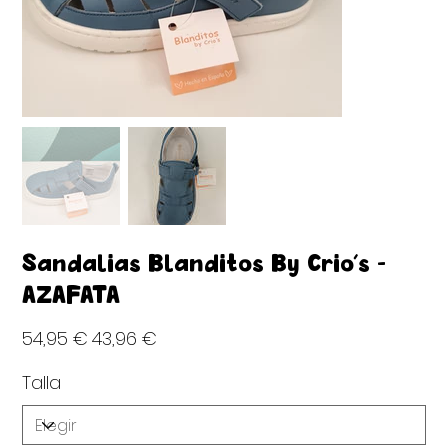
Sandalias Blanditos By Crio's -
AZAFATA
Precio
Precio
54,95 €
43,96 €
original
de
oferta
Talla