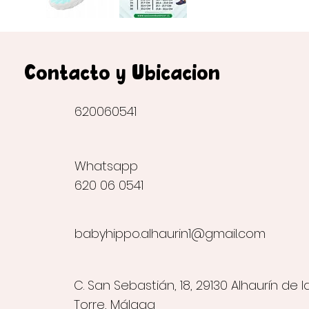
Contacto y Ubicación
620060541
Whatsapp
620 06 0541
babyhippo.alhaurin1@gmail.com
C. San Sebastián, 18, 29130 Alhaurín de l
Torre, Málaga