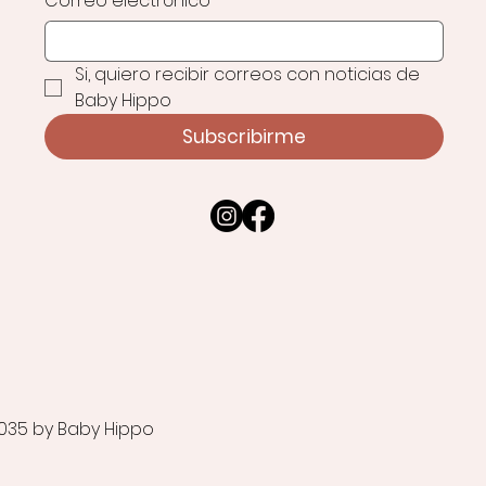
Correo electrónico
*
Si, quiero recibir correos con noticias de 
Baby Hippo
Subscribirme
035 by Baby Hippo