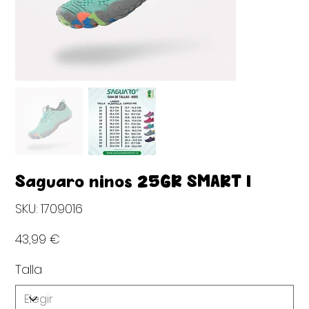
Saguaro niños 25GR SMART I
SKU
SKU:
1709016
1709016
Precio
43,99 €
Talla