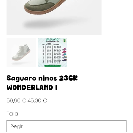
Saguaro niños 23GR
WONDERLAND I
Precio
Precio
59,90 €
45,00 €
original
de
oferta
Talla