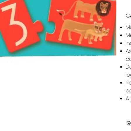
C
Ma
M
In
As
c
De
ló
Po
p
A 