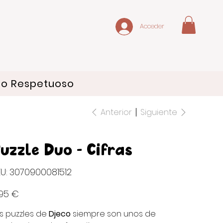
Acceder
do Respetuoso
Anterior
Siguiente
uzzle Duo - Cifras
SKU
U:
3070900081512
3070900081512
io
,95 €
s puzzles de
Djeco
siempre son unos de