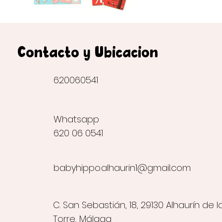
Contacto y Ubicación
620060541
Whatsapp
620 06 0541
babyhippo.alhaurin1@gmail.com
C. San Sebastián, 18, 29130 Alhaurín de l
Torre, Málaga