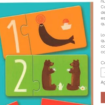
nu
Co
de
es
qu
Lo
qu
co
co
C
A