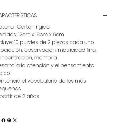
ARACTERÍSTICAS
terial: Cartón rígido
edidas: 12cm x 18cm x 6cm
cluye: 10 puzzles de 2 piezas cada uno
ociación, observación, motricidad fina,
oncentración, memoria
sarrolla la atención y el pensamiento
gico
ntencia el vocabulario de los más
equeños
partir de 2 años