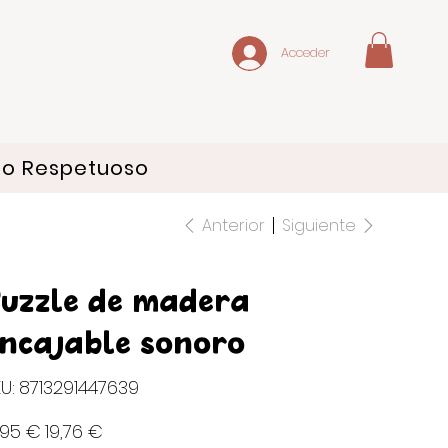
Acceder
do Respetuoso
Anterior
Siguiente
uzzle de madera
ncajable sonoro
SKU
U:
8713291447639
8713291447639
io
Precio
,95 €
19,76 €
inal
de
oferta