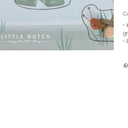
C
- 
g
- 