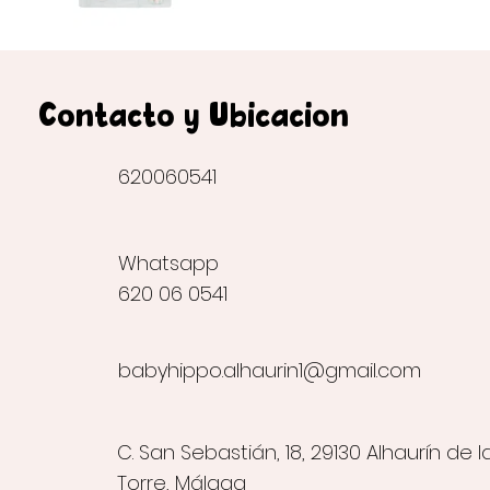
Contacto y Ubicación
620060541
Whatsapp
620 06 0541
babyhippo.alhaurin1@gmail.com
C. San Sebastián, 18, 29130 Alhaurín de l
Torre, Málaga