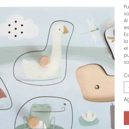
Pu
so
Al
es
Es
la
el
pu
so
C
A