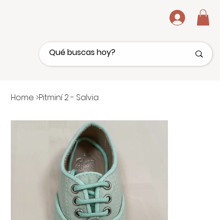
.
Home
>
Pitminí 2 - Salvia