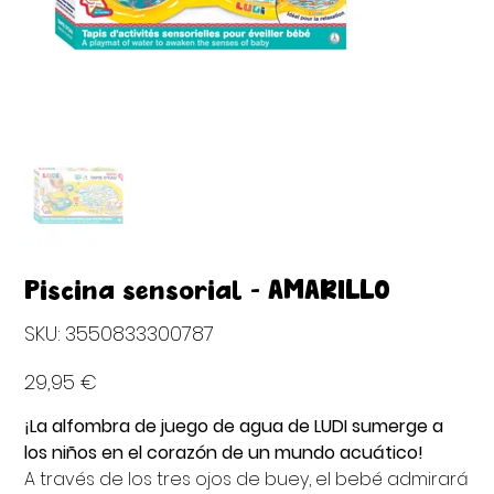
Piscina sensorial - AMARILLO
SKU
SKU:
3550833300787
3550833300787
Precio
29,95 €
¡La alfombra de juego de agua de LUDI sumerge a
los niños en el corazón de un mundo acuático!
A través de los tres ojos de buey, el bebé admirará