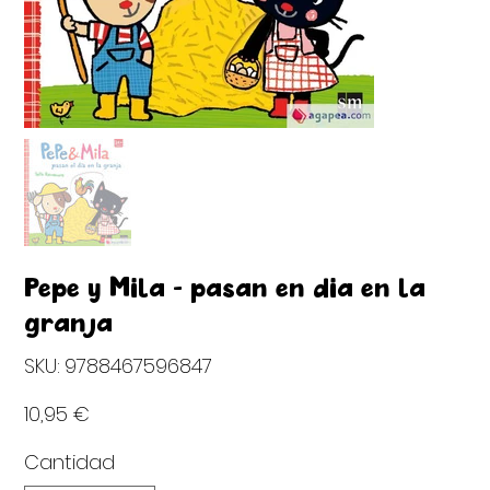
Pepe y Mila - pasan en día en la
granja
SKU
SKU:
9788467596847
9788467596847
Precio
10,95 €
Cantidad