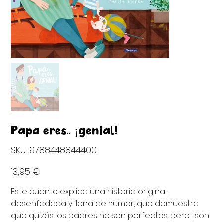
Papá eres.. ¡genial!
SKU
SKU:
9788448844400
9788448844400
Precio
13,95 €
Este cuento explica una historia original,
desenfadada y llena de humor, que demuestra
que quizás los padres no son perfectos, pero... ¡son