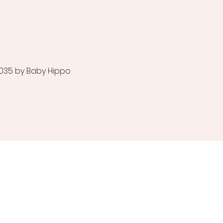
035 by Baby Hippo