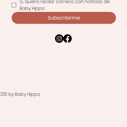
Si, quiero recibir correos con noticias de 
Baby Hippo
Subscribirme
035 by Baby Hippo