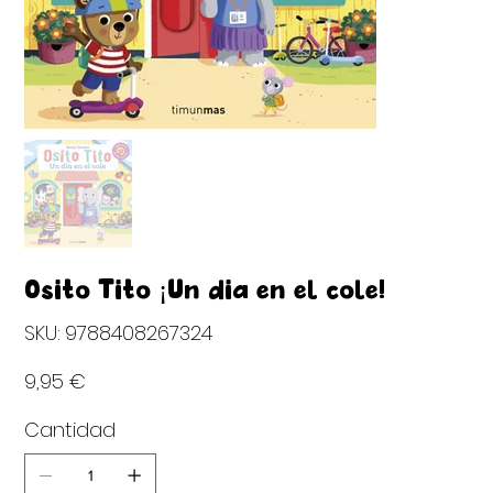
Osito Tito ¡Un dia en el cole!
SKU
SKU:
9788408267324
9788408267324
Precio
9,95 €
Cantidad