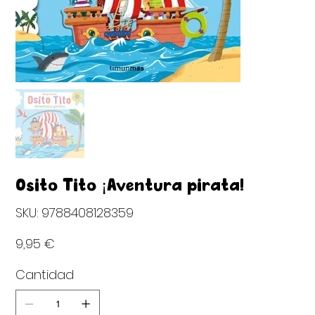
Osito Tito ¡Aventura pirata!
SKU
SKU:
9788408128359
9788408128359
Precio
9,95 €
Cantidad