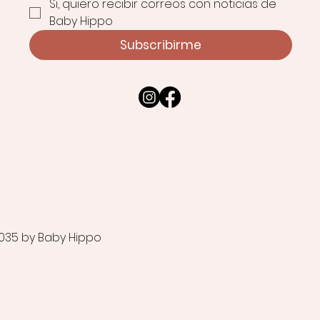
Si, quiero recibir correos con noticias de 
Baby Hippo
Subscribirme
035 by Baby Hippo