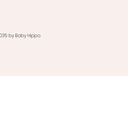
035 by Baby Hippo