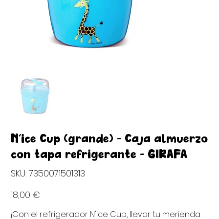
N'ice Cup (grande) - Caja almuerzo
con tapa refrigerante - GIRAFA
SKU
SKU:
7350071501313
7350071501313
Precio
18,00 €
¡Con el refrigerador N'ice Cup, llevar tu merienda