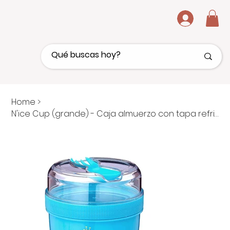
.
Home
>
N'ice Cup (grande) - Caja almuerzo con tapa refrigerante - GIRAFA