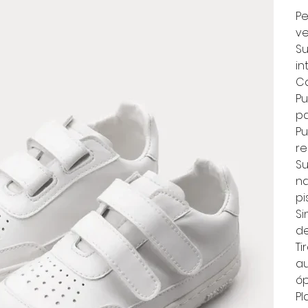
Pe
ve
Su
in
Ca
Pu
pa
Pu
re
Su
na
pi
Si
de
Ti
au
óp
Pl