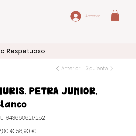
Acceder
do Respetuoso
Anterior
Siguiente
URIS. PETRA JUNIOR,
lanco
SKU
U:
8436606217252
8436606217252
io
Precio
2,00 €
58,90 €
inal
de
oferta