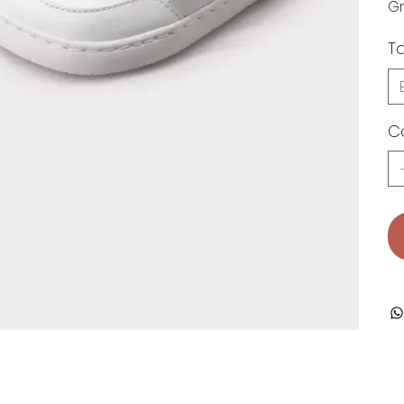
Gr
Ta
C