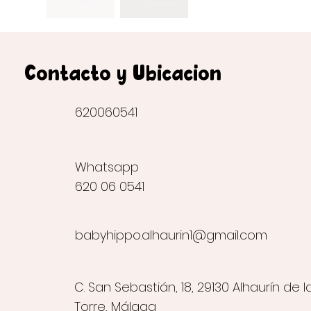
Contacto y Ubicación
620060541
Whatsapp
620 06 0541
babyhippo.alhaurin1@gmail.com
C. San Sebastián, 18, 29130 Alhaurín de l
Torre, Málaga