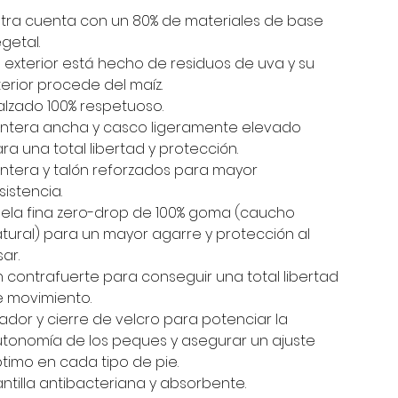
tra cuenta con un 80% de materiales de base
getal.
 exterior está hecho de residuos de uva y su
terior procede del maíz.
lzado 100% respetuoso.
ntera ancha y casco ligeramente elevado
ra una total libertad y protección.
ntera y talón reforzados para mayor
sistencia.
ela fina zero-drop de 100% goma (caucho
tural) para un mayor agarre y protección al
sar.
n contrafuerte para conseguir una total libertad
 movimiento.
rador y cierre de velcro para potenciar la
tonomía de los peques y asegurar un ajuste
timo en cada tipo de pie.
antilla antibacteriana y absorbente.