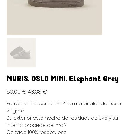
MURIS. OSLO MINI, Elephant Grey
Precio
Precio
59,00 €
48,38 €
original
de
oferta
Petra cuenta con un 80% de materiales de base
vegetal.
Su exterior está hecho de residuos de uva y su
interior procede del maíz.
Calzado 100% respetuoso.