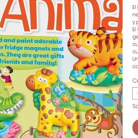
El
ne
y 
El
ge
cu
cu
Un
ca
C
So