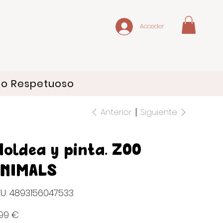
Acceder
do Respetuoso
Anterior
Siguiente
oldea y pinta. ZOO
ANIMALS
SKU
U:
4893156047533
4893156047533
io
,99 €