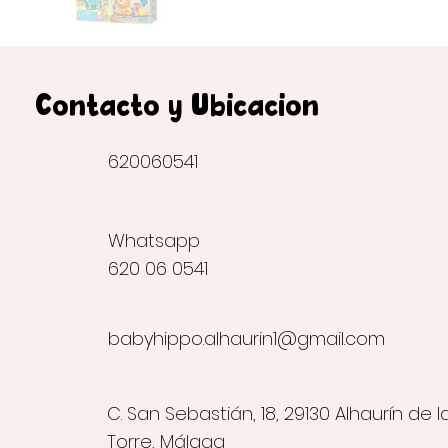
Contacto y Ubicación
620060541
Whatsapp
620 06 0541
babyhippo.alhaurin1@gmail.com
C. San Sebastián, 18, 29130 Alhaurín de l
Torre, Málaga