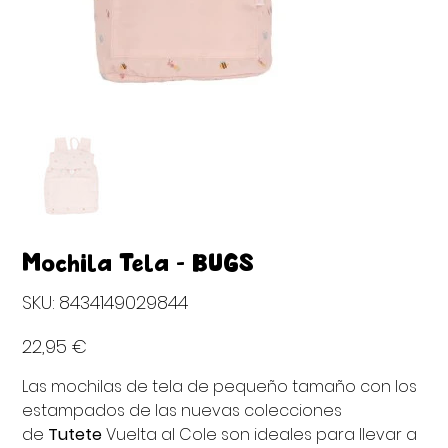
Mochila Tela - BUGS
SKU
SKU:
8434149029844
8434149029844
Precio
22,95 €
Las mochilas de tela de pequeño tamaño con los
estampados de las nuevas colecciones
de
Tutete
Vuelta al Cole son ideales para llevar a