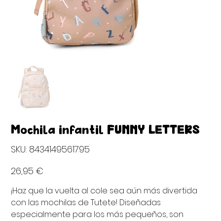
Mochila infantil FUNNY LETTERS
SKU
SKU:
8434149561795
8434149561795
Precio
26,95 €
¡Haz que la vuelta al cole sea aún más divertida
con las mochilas de Tutete! Diseñadas
especialmente para los más pequeños, son