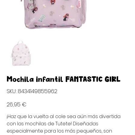
Mochila infantil FANTASTIC GIRL
SKU
SKU:
8434149855962
8434149855962
Precio
26,95 €
¡Haz que la vuelta al cole sea aún más divertida
con las mochilas de Tutete! Diseñadas
especialmente para los más pequeños, son