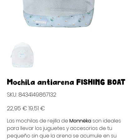
Mochila antiarena FISHING BOAT
SKU
SKU:
8434149867132
8434149867132
Precio
Precio
22,95 €
19,51 €
original
de
oferta
Las mochilas de rejilla de
Monnëka
son ideales
para llevar los juguetes y accesorios de tu
pequeño sin que la arena se acumule en su