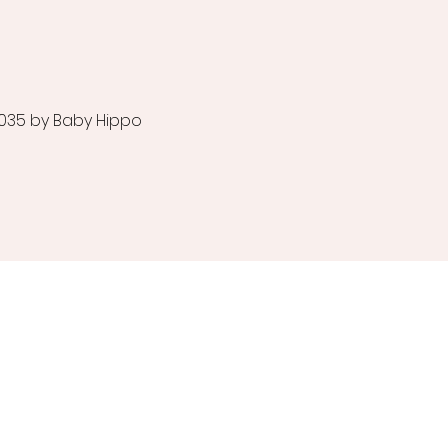
035 by Baby Hippo