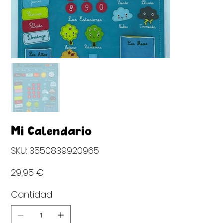
Mi Calendario
SKU
SKU:
3550839920965
3550839920965
Precio
29,95 €
Cantidad