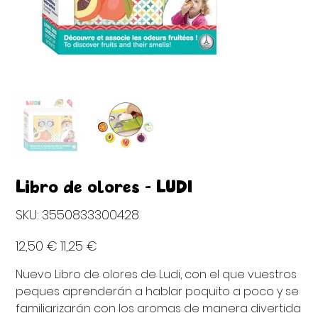
Libro de olores - LUDI
SKU
SKU:
3550833300428
3550833300428
Precio
Precio
12,50 €
11,25 €
original
de
oferta
Nuevo Libro de olores de Ludi, con el que vuestros
peques aprenderán a hablar poquito a poco y se
familiarizarán con los aromas de manera divertida