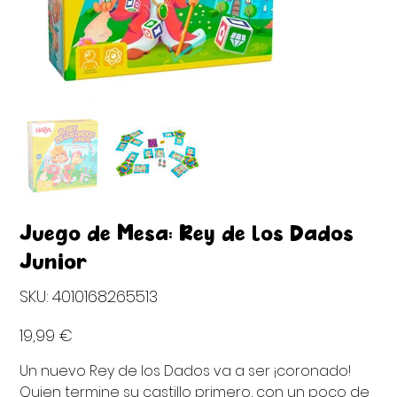
Juego de Mesa: Rey de los Dados
Junior
SKU
SKU:
4010168265513
4010168265513
Precio
19,99 €
Un nuevo Rey de los Dados va a ser ¡coronado!
Quien termine su castillo primero, con un poco de