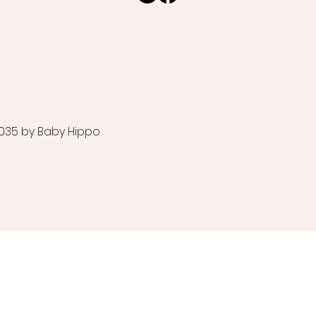
035 by Baby Hippo