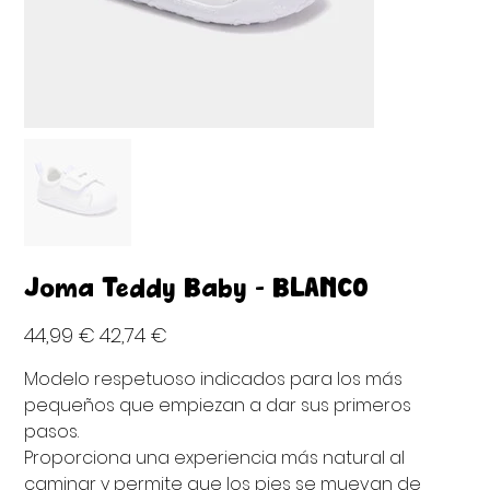
Joma Teddy Baby - BLANCO
Precio
Precio
44,99 €
42,74 €
original
de
oferta
Modelo respetuoso indicados para los más
pequeños que empiezan a dar sus primeros
pasos.
Proporciona una experiencia más natural al
caminar y permite que los pies se muevan de