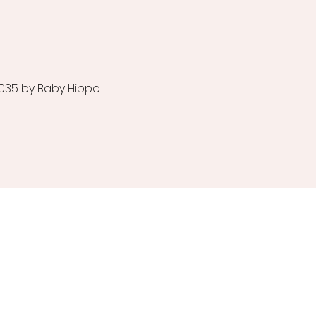
035 by Baby Hippo