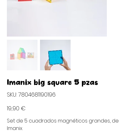
Imanix big square 5 pzas
SKU
SKU:
7804681190196
7804681190196
Precio
19,90 €
Set de 5 cuadrados magnéticos grandes, de
Imanix.