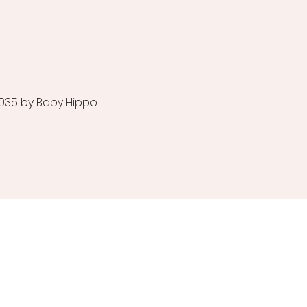
035 by Baby Hippo