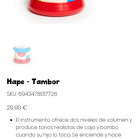
Hape - Tambor
SKU
SKU:
6943478017726
6943478017726
Precio
29,90 €
El instrumento ofrece dos niveles de volumen y
produce tonos realistas de caja y bombo
cuando su hijo lo toca. Se enciende y hace